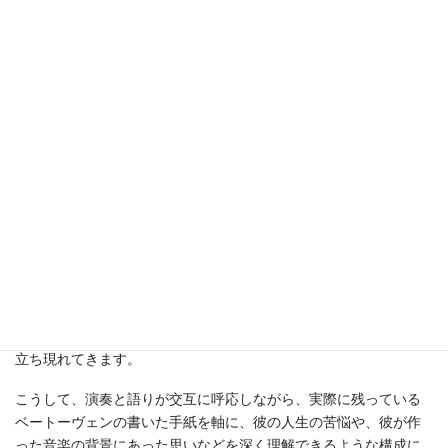
さて、朝から降っていた雨も午後には上がり、清々しい夕暮れ
時、いよいよ『ベートーヴェンの手紙』の開演です。
今回のコンサートは、音楽だけでなく「語り」（しかも落語家
の！）が入ると聞き、最初は正直想像がつきませんでした。ヴァ
イオリンの佐藤俊介さんが言う「西洋の伝統（クラシック音楽）
と日本の伝統（落語）の融合」が一体どんな形になるのか？ドキ
ドキしたのですが…
1曲目のエグモント序曲。ヴァイオリン、チェロ、オーボエ、バン
ドネオン、ピアノというたった5人の演奏とは思えない音の厚みと
壮大な世界観に、一気に引き込まれます。
そして演奏が終わると、柳家三三さんの軽妙な語りが始まり、ベ
ートーヴェンという偉大な作曲家が、一人の人間として目の前に
立ち現れてきます。
こうして、演奏と語りが交互に呼応しながら、実際に残っている
ベートーヴェンの書いた手紙を軸に、彼の人生の苦悩や、彼が作
った音楽の背景にあった思いなどを深く理解できるような構成に