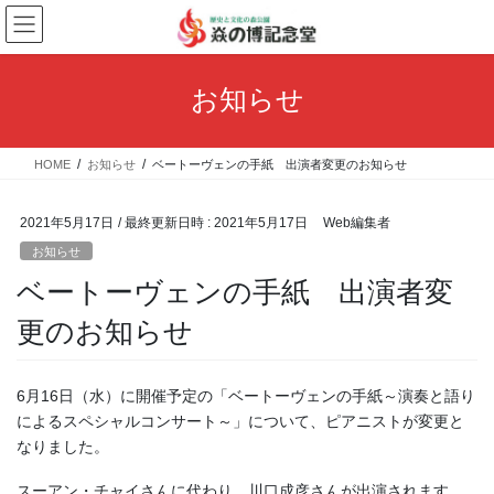
コ
ナ
ン
ビ
テ
ゲ
ン
ー
お知らせ
ツ
シ
へ
ョ
ス
ン
HOME
お知らせ
ベートーヴェンの手紙 出演者変更のお知らせ
キ
に
ッ
移
プ
動
2021年5月17日
/ 最終更新日時 :
2021年5月17日
Web編集者
お知らせ
ベートーヴェンの手紙 出演者変
更のお知らせ
6月16日（水）に開催予定の「ベートーヴェンの手紙～演奏と語り
によるスペシャルコンサート～」について、ピアニストが変更と
なりました。
スーアン・チャイさんに代わり、川口成彦さんが出演されます。