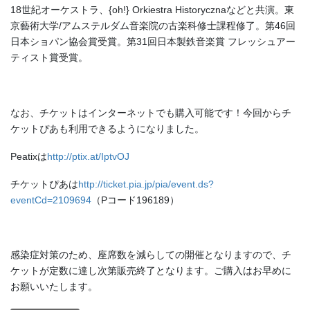
18世紀オーケストラ、{oh!} Orkiestra Historycznaなどと共演。東
京藝術大学/アムステルダム音楽院の古楽科修士課程修了。第46回
日本ショパン協会賞受賞。第31回日本製鉄音楽賞 フレッシュアー
ティスト賞受賞。
なお、チケットはインターネットでも購入可能です！今回からチ
ケットぴあも利用できるようになりました。
Peatixは
http://ptix.at/IptvOJ
チケットぴあは
http://ticket.pia.jp/pia/event.ds?
eventCd=2109694
（Pコード196189）
感染症対策のため、座席数を減らしての開催となりますので、チ
ケットが定数に達し次第販売終了となります。ご購入はお早めに
お願いいたします。