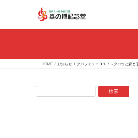
コ
ナ
ン
ビ
テ
ゲ
ン
ー
ツ
シ
へ
ョ
ス
ン
キ
に
ッ
移
HOME
お知らせ
タロフェス２０１７～タロウと森と
プ
動