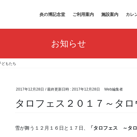
炎の博記念堂
ご利用案内
施設案内
カレ
お知らせ
子どもたち
2017年12月28日
/ 最終更新日時 :
2017年12月28日
Web編集者
タロフェス２０１７～タロ
雪が舞う１２月１６日と１７日、
「タロフェス ～タ