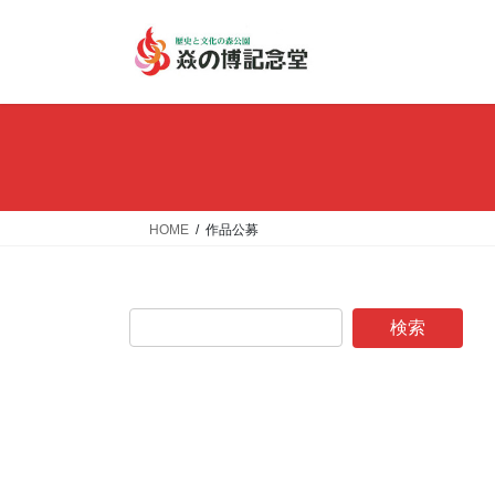
コ
ナ
ン
ビ
テ
ゲ
ン
ー
ツ
シ
へ
ョ
ス
ン
キ
に
ッ
移
HOME
作品公募
プ
動