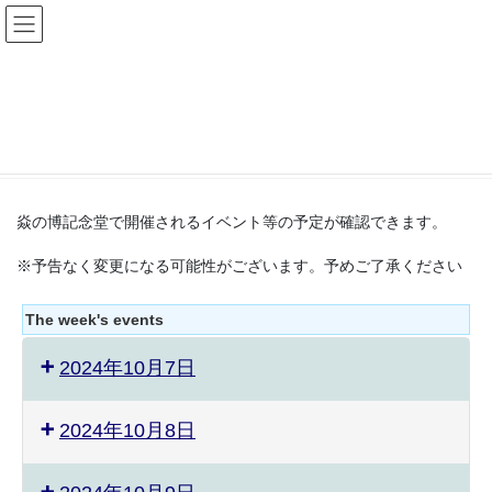
コ
ナ
ン
ビ
テ
ゲ
ン
ー
イベント・カレンダー
ツ
シ
へ
ョ
ス
ン
HOME
イベント・カレンダー
キ
に
ッ
移
プ
動
焱の博記念堂で開催されるイベント等の予定が確認できます。
※予告なく変更になる可能性がございます。予めご了承ください
The week's events
2024年10月7日
2024年10月8日