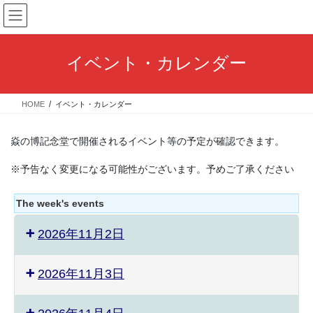
コ
ナ
ン
ビ
テ
ゲ
ン
ー
イベント・カレンダー
ツ
シ
へ
ョ
ス
ン
HOME
イベント・カレンダー
キ
に
ッ
移
プ
動
焱の博記念堂で開催されるイベント等の予定が確認できます。
※予告なく変更になる可能性がございます。予めご了承ください
The week's events
2026年11月2日
2026年11月3日