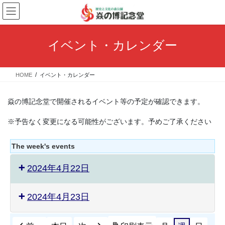
コ
ナ
ン
ビ
テ
ゲ
ン
ー
イベント・カレンダー
ツ
シ
へ
ョ
ス
ン
HOME
イベント・カレンダー
キ
に
ッ
移
プ
動
焱の博記念堂で開催されるイベント等の予定が確認できます。
※予告なく変更になる可能性がございます。予めご了承ください
The week's events
2024年4月22日
2024年4月23日