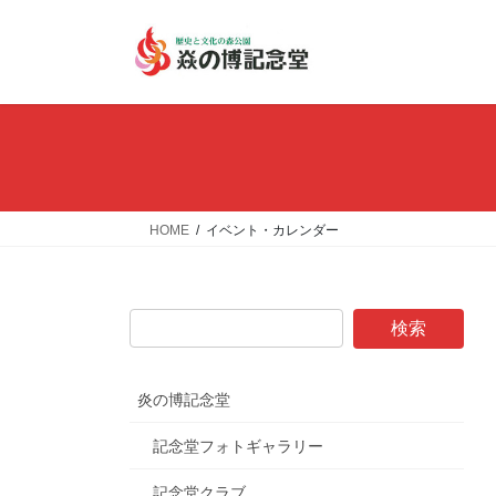
コ
ナ
ン
ビ
テ
ゲ
ン
ー
ツ
シ
へ
ョ
ス
ン
キ
に
ッ
移
HOME
イベント・カレンダー
プ
動
炎の博記念堂
記念堂フォトギャラリー
記念堂クラブ