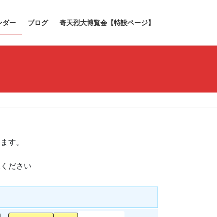
ンダー
ブログ
奇天烈大博覧会【特設ページ】
きます。
承ください