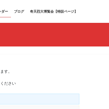
ンダー
ブログ
奇天烈大博覧会【特設ページ】
きます。
承ください