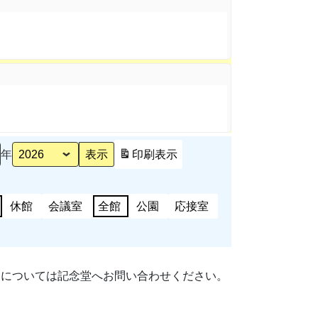
年
印刷
表示
休館
会議室
全館
公園
応接室
細については記念堂へお問い合わせください。