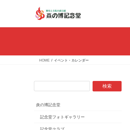
コ
ナ
ン
ビ
テ
ゲ
ン
ー
ツ
シ
へ
ョ
ス
ン
キ
に
ッ
移
HOME
イベント・カレンダー
プ
動
炎の博記念堂
記念堂フォトギャラリー
記念堂クラブ