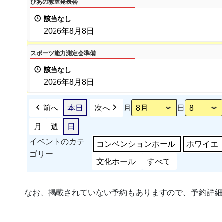
ぴあの教室発表会
あ
該当なし
の
2026年8月8日
教
室
ス
スポーツ能力測定会準備
発
ポ
該当なし
表
ー
2026年8月8日
会
ツ
能
前へ
本日
次へ
月
日
力
測
月
週
日
定
イベントのカテ
コンベンションホール
ホワイエ
会
ゴリー
文化ホール
すべて
準
備
なお、掲載されていない予約もありますので、予約詳