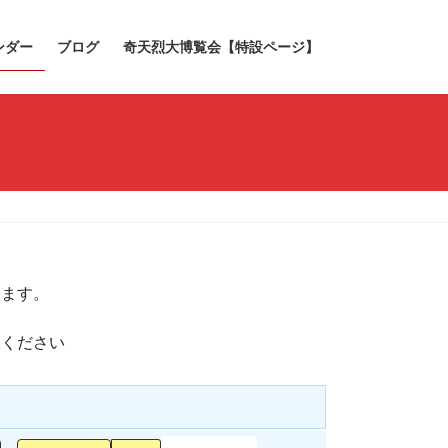
ンダー
ブログ
奇天烈大博覧会【特設ページ】
きます。
承ください