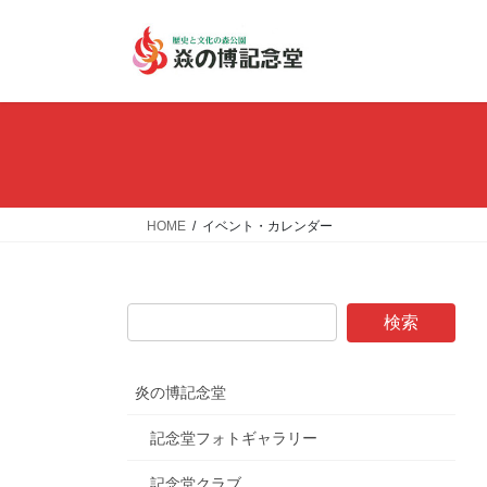
コ
ナ
ン
ビ
テ
ゲ
ン
ー
ツ
シ
へ
ョ
ス
ン
キ
に
ッ
移
HOME
イベント・カレンダー
プ
動
炎の博記念堂
記念堂フォトギャラリー
記念堂クラブ