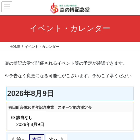
コ
ナ
ン
ビ
テ
ゲ
ン
ー
イベント・カレンダー
ツ
シ
へ
ョ
ス
ン
HOME
イベント・カレンダー
キ
に
ッ
移
プ
動
焱の博記念堂で開催されるイベント等の予定が確認できます。
※予告なく変更になる可能性がございます。予めご了承ください
2026年8月9日
有
有田町合併20周年記念事業 スポーツ能力測定会
田
該当なし
町
2026年8月9日
合
併
前へ
本日
次へ
20