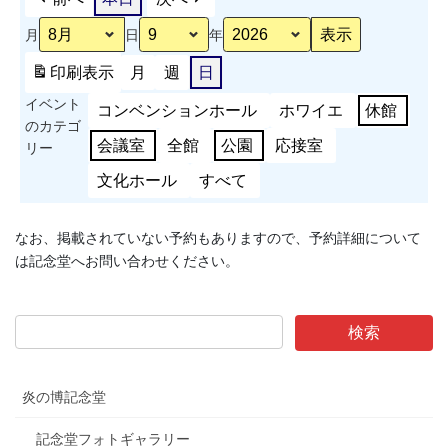
周
月
日
年
年
記
印刷
表示
月
週
日
念
イベント
事
コンベンションホール
ホワイエ
休館
のカテゴ
業
会議室
全館
公園
応接室
リー
ス
ポ
文化ホール
すべて
ー
ツ
なお、掲載されていない予約もありますので、予約詳細について
能
は記念堂へお問い合わせください。
力
測
定
会
炎の博記念堂
記念堂フォトギャラリー