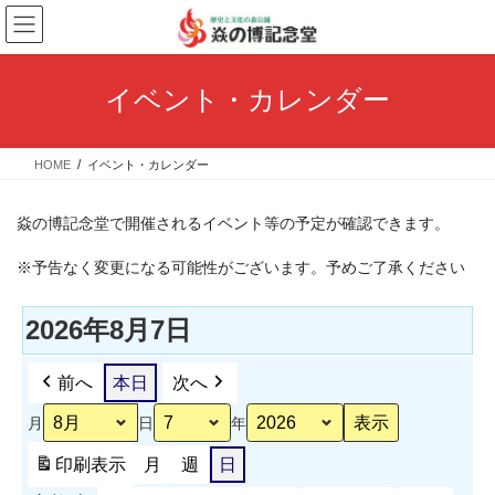
コ
ナ
ン
ビ
テ
ゲ
ン
ー
イベント・カレンダー
ツ
シ
へ
ョ
ス
ン
HOME
イベント・カレンダー
キ
に
ッ
移
プ
動
焱の博記念堂で開催されるイベント等の予定が確認できます。
※予告なく変更になる可能性がございます。予めご了承ください
2026年8月7日
前へ
本日
次へ
月
日
年
印刷
表示
月
週
日