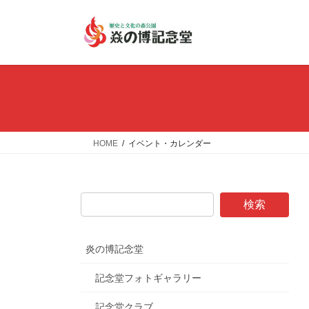
コ
ナ
ン
ビ
テ
ゲ
ン
ー
ツ
シ
へ
ョ
ス
ン
キ
に
ッ
移
HOME
イベント・カレンダー
プ
動
炎の博記念堂
記念堂フォトギャラリー
記念堂クラブ