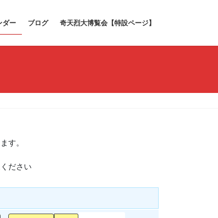
ンダー
ブログ
奇天烈大博覧会【特設ページ】
きます。
承ください