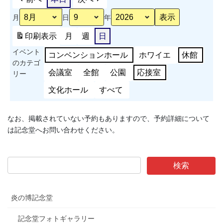
周
月
日
年
年
記
印刷
表示
月
週
日
念
イベント
事
コンベンションホール
ホワイエ
休館
のカテゴ
業
会議室
全館
公園
応接室
リー
ス
ポ
文化ホール
すべて
ー
ツ
なお、掲載されていない予約もありますので、予約詳細について
能
は記念堂へお問い合わせください。
力
測
定
会
炎の博記念堂
記念堂フォトギャラリー