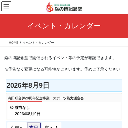
コ
ナ
ン
ビ
テ
ゲ
ン
ー
イベント・カレンダー
ツ
シ
へ
ョ
ス
ン
HOME
イベント・カレンダー
キ
に
ッ
移
プ
動
焱の博記念堂で開催されるイベント等の予定が確認できます。
※予告なく変更になる可能性がございます。予めご了承ください
2026年8月9日
有
有田町合併20周年記念事業 スポーツ能力測定会
田
該当なし
町
2026年8月9日
合
併
前へ
本日
次へ
20