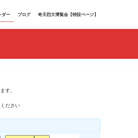
ンダー
ブログ
奇天烈大博覧会【特設ページ】
きます。
承ください