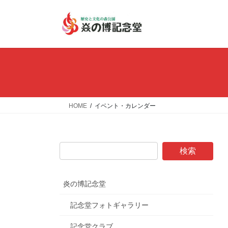
コ
ナ
ン
ビ
テ
ゲ
ン
ー
ツ
シ
へ
ョ
ス
ン
キ
に
ッ
移
HOME
イベント・カレンダー
プ
動
炎の博記念堂
記念堂フォトギャラリー
記念堂クラブ