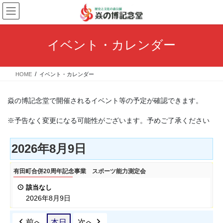
コ
ナ
ン
ビ
テ
ゲ
ン
ー
イベント・カレンダー
ツ
シ
へ
ョ
ス
ン
HOME
イベント・カレンダー
キ
に
ッ
移
プ
動
焱の博記念堂で開催されるイベント等の予定が確認できます。
※予告なく変更になる可能性がございます。予めご了承ください
2026年8月9日
有
有田町合併20周年記念事業 スポーツ能力測定会
田
該当なし
町
2026年8月9日
合
併
前へ
本日
次へ
20