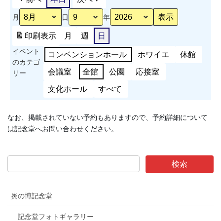
周
月
日
年
年
記
印刷
表示
月
週
日
念
イベント
事
コンベンションホール
ホワイエ
休館
のカテゴ
業
会議室
全館
公園
応接室
リー
ス
ポ
文化ホール
すべて
ー
ツ
なお、掲載されていない予約もありますので、予約詳細について
能
は記念堂へお問い合わせください。
力
測
定
会
炎の博記念堂
記念堂フォトギャラリー