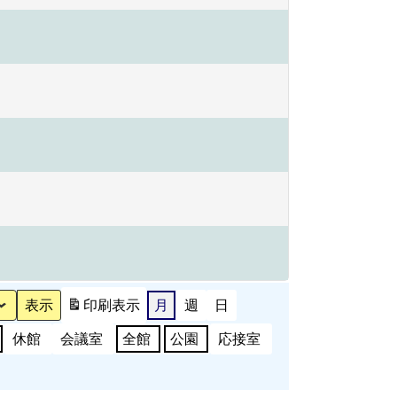
印刷
表示
月
週
日
休館
会議室
全館
公園
応接室