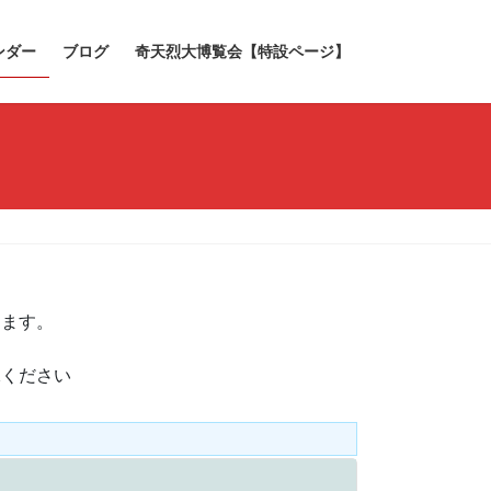
ンダー
ブログ
奇天烈大博覧会【特設ページ】
きます。
承ください