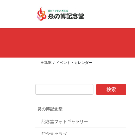
コ
ナ
ン
ビ
テ
ゲ
ン
ー
ツ
シ
へ
ョ
ス
ン
キ
に
ッ
移
HOME
イベント・カレンダー
プ
動
炎の博記念堂
記念堂フォトギャラリー
記念堂クラブ