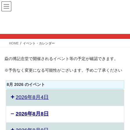
コ
ナ
ン
ビ
テ
ゲ
ン
ー
イベント・カレンダー
ツ
シ
へ
ョ
ス
ン
HOME
イベント・カレンダー
キ
に
ッ
移
プ
動
焱の博記念堂で開催されるイベント等の予定が確認できます。
※予告なく変更になる可能性がございます。予めご了承ください
8月 2026 のイベント
2026年8月4日
2026年8月8日
ス