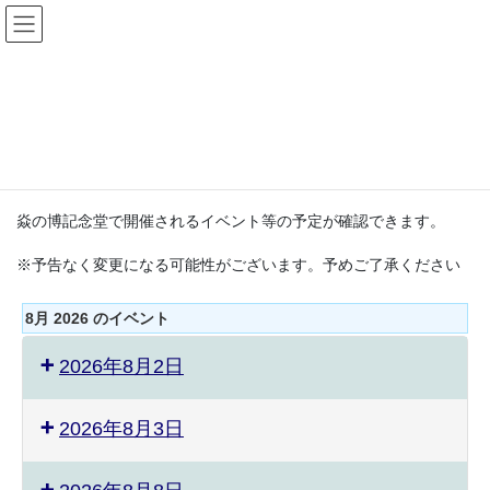
コ
ナ
ン
ビ
テ
ゲ
ン
ー
イベント・カレンダー
ツ
シ
へ
ョ
ス
ン
HOME
イベント・カレンダー
キ
に
ッ
移
プ
動
焱の博記念堂で開催されるイベント等の予定が確認できます。
※予告なく変更になる可能性がございます。予めご了承ください
8月 2026 のイベント
2026年8月2日
2026年8月3日