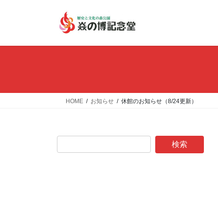
コ
ナ
ン
ビ
テ
ゲ
ン
ー
ツ
シ
へ
ョ
ス
ン
キ
に
ッ
移
HOME
お知らせ
休館のお知らせ（8/24更新）
プ
動