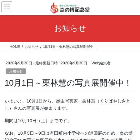
コ
ナ
ン
ビ
テ
ゲ
ン
ー
お知らせ
ツ
シ
へ
ョ
ス
ン
HOME
お知らせ
10月1日～栗林慧の写真展開催中！
キ
に
ッ
移
プ
動
2020年9月30日
/ 最終更新日時 :
2020年9月30日
Web編集者
お知らせ
10月1日～栗林慧の写真展開催中！
いよいよ、10月1日から、昆虫写真家・栗林慧（くりばやしさと
し）さんの写真展が始まります。
期間は10月10日（土）までです。
なお、10月5日～9日は有田町内小学校への巡回展のため、炎の博