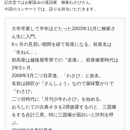
記念堂ではお馴染みの落語家 柳家わさびさん。
今回のコンサートでは、語りを担当いただきます。
大学卒業して半年ほどたった2003年11月に柳家さ
ん生に入門。
8ヶ月の見習い期間を経て前座になる。前座名は
「生ねん」。
初高座は越後屋寄席での『道灌』。前座修業時代は
2年3ヶ月。
2008年3月二ツ目昇進、「わさび」と改名。
名前は師匠が『さんしょう』なので薬味繋がりで
『わさび』
二ツ目時代に『月刊少年わさび』を始める。
おろしたての古典ネタを2席披露するのと、三題噺
をする合計三席。特に三題噺が面白いと評判を呼
ぶ。