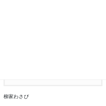
モンテヴェルディの3大オペラの上演や、ジューリ
オ・カッチーニ作曲「エウリディーチェ」(世界最
古のオペラ譜)本邦初演、2019年にはレオナルド・
ダ・ヴィンチが関わったとされるオペラ「オルフェ
オ物語」を本邦初演する等、海外においても上演機
会の少ないオペラ創成期の作品を中心に、その魅力
を伝えるべく精力的に取り組んでいる。
濱田芳通 & アントネッロ【古楽アンサンブル
≪Anthonello≫】 より
https://www.anthonello.com/profile
柳家わさび