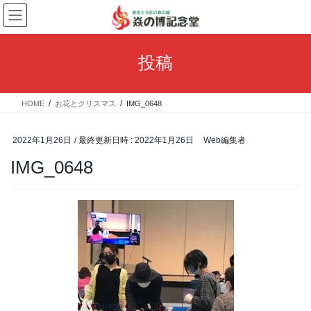
コ
ナ
ン
ビ
テ
ゲ
ン
ー
投稿
ツ
シ
へ
ョ
ス
ン
HOME
お花とクリスマス
IMG_0648
キ
に
ッ
移
プ
動
2022年1月26日
/ 最終更新日時 :
2022年1月26日
Web編集者
IMG_0648