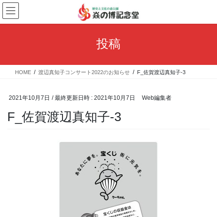
コ
ナ
ン
ビ
テ
ゲ
ン
ー
投稿
ツ
シ
へ
ョ
ス
ン
HOME
渡辺真知子コンサート2022のお知らせ
F_佐賀渡辺真知子-3
キ
に
ッ
移
プ
動
2021年10月7日
/ 最終更新日時 :
2021年10月7日
Web編集者
F_佐賀渡辺真知子-3