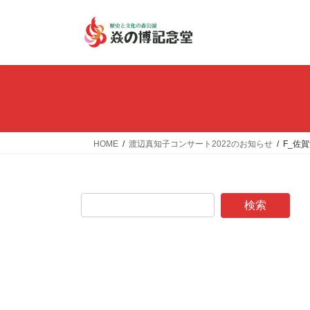
コ
ナ
ン
ビ
テ
ゲ
ン
ー
ツ
シ
へ
ョ
ス
ン
キ
に
ッ
移
HOME
渡辺真知子コンサート2022のお知らせ
F_佐
プ
動