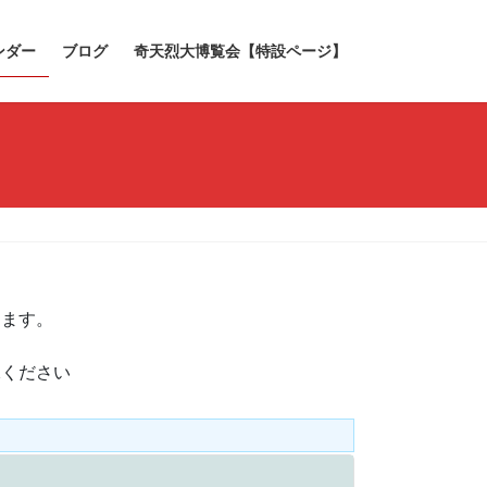
ンダー
ブログ
奇天烈大博覧会【特設ページ】
きます。
承ください