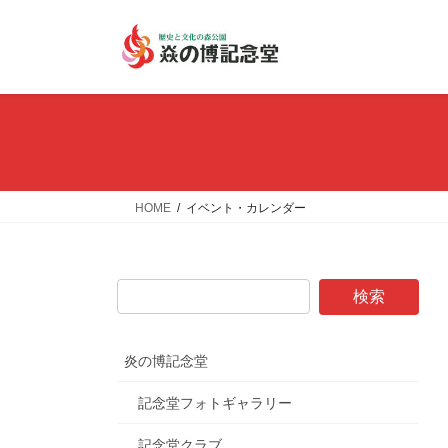
コ
ナ
ン
ビ
テ
ゲ
ン
ー
ツ
シ
へ
ョ
ス
ン
キ
に
ッ
移
HOME
イベント・カレンダー
プ
動
炎の博記念堂
記念堂フォトギャラリー
記念堂クラブ