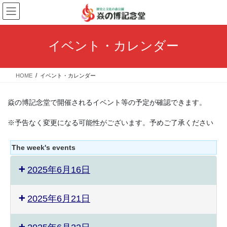
コ
ナ
ン
ビ
テ
ゲ
ン
ー
イベント・カレンダー
ツ
シ
へ
ョ
ス
ン
HOME
イベント・カレンダー
キ
に
ッ
移
プ
動
焱の博記念堂で開催されるイベント等の予定が確認できます。
※予告なく変更になる可能性がございます。予めご了承ください
The week's events
2025年6月16日
2025年6月21日