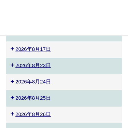
2026年8月3日
2026年8月8日
ぴ
ス
2026年8月9日
あ
ポ
の
ー
教
ツ
2026年8月17日
室
能
発
力
表
測
2026年8月23日
会
定
会
2026年8月24日
準
備
2026年8月25日
2026年8月26日