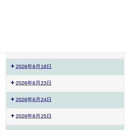
2026年8月8日
ぴ
ス
2026年8月9日
あ
ポ
の
ー
教
ツ
2026年8月12日
室
能
発
力
表
測
2026年8月17日
会
定
会
2026年8月18日
準
備
2026年8月23日
2026年8月24日
2026年8月25日