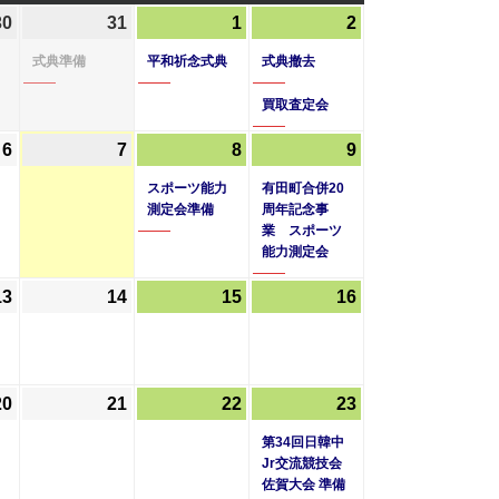
曜
曜
曜
30
2026
(2
31
2026
(1
1
2026
(1
2
2026
(2
日
日
日
年
件
年
件
年
件
年
件
式典準備
平和祈念式典
式典撤去
7
の
7
の
8
の
8
の
月
イ
月
イ
月
イ
買取査定会
月
イ
30
ベ
31
ベ
1
ベ
2
ベ
6
2026
7
2026
8
2026
(1
9
2026
(1
日
ン
日
ン
日
ン
日
ン
年
年
年
件
年
件
ト)
ト)
スポーツ能力
ト)
有田町合併20
ト)
8
8
8
の
8
の
測定会準備
周年記念事
業 スポーツ
月
月
月
イ
月
イ
能力測定会
6
7
8
ベ
9
ベ
日
日
日
ン
日
ン
13
2026
14
2026
15
2026
16
2026
ト)
ト)
年
年
年
年
8
8
8
8
月
月
月
月
20
2026
21
2026
22
2026
23
2026
(1
13
14
15
16
年
年
年
年
件
日
日
日
日
第34回日韓中
8
8
8
8
の
Jr交流競技会
佐賀大会 準備
月
月
月
月
イ