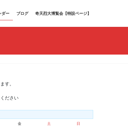
ンダー
ブログ
奇天烈大博覧会【特設ページ】
きます。
承ください
金
金
土
土
日
日