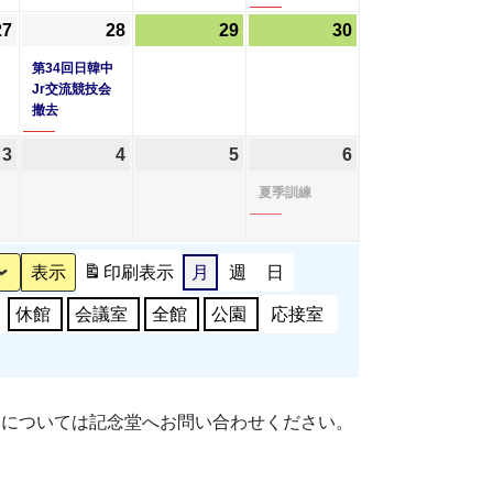
20
21
22
23
ベ
27
2026
(1
28
2026
(1
29
2026
30
2026
日
日
日
日
ン
年
件
年
件
年
年
第34回日韓中
ト)
8
の
8
の
8
8
Jr交流競技会
撤去
月
イ
月
イ
月
月
27
ベ
28
ベ
29
30
3
2026
4
2026
5
2026
6
2026
(1
日
ン
日
ン
日
日
年
年
年
年
件
夏季訓練
ト)
ト)
9
9
9
9
の
月
月
月
月
イ
3
4
5
6
ベ
印刷
表示
月
週
日
日
日
日
日
ン
休館
会議室
全館
公園
応接室
ト)
細については記念堂へお問い合わせください。