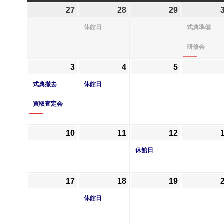
曜
曜
曜
曜
27
2026
28
2026
(1
29
2026
日
日
日
日
年
年
件
年
休館日
式典準備
7
7
の
7
月
月
イ
月
研修会
27
28
ベ
29
3
2026
(2
4
2026
(1
5
2026
日
日
ン
日
年
件
年
件
年
式典撤去
休館日
ト)
8
の
8
の
8
買取査定会
月
イ
月
イ
月
3
ベ
4
ベ
5
日
ン
日
ン
日
10
2026
11
2026
12
2026
(1
ト)
ト)
年
年
年
件
休館日
8
8
8
の
月
月
月
イ
17
2026
18
2026
(1
19
2026
10
11
12
ベ
年
年
件
年
日
日
日
ン
休館日
8
8
の
8
ト)
月
月
イ
月