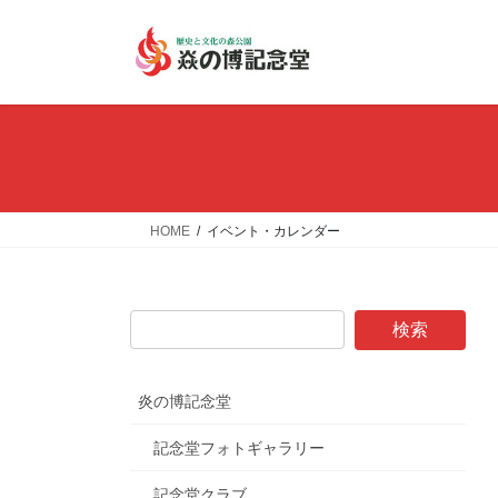
コ
ナ
ン
ビ
テ
ゲ
ン
ー
ツ
シ
へ
ョ
ス
ン
キ
に
ッ
移
HOME
イベント・カレンダー
プ
動
炎の博記念堂
記念堂フォトギャラリー
記念堂クラブ