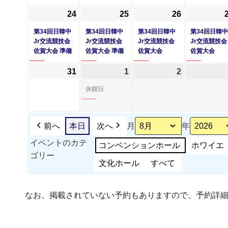
17
18
ベ
19
24
2026
(1
25
2026
(1
26
2026
(1
日
日
ン
日
年
件
年
件
年
件
第34回日韓中
第34回日韓中
第34回日韓中
第34回日韓中
ト)
8
の
8
の
8
の
Jr交流競技会
Jr交流競技会
Jr交流競技会
Jr交流競技会
佐賀大会 準備
佐賀大会 準備
佐賀大会
佐賀大会
月
イ
月
イ
月
イ
24
ベ
25
ベ
26
ベ
31
2026
1
2026
(1
2
2026
日
ン
日
ン
日
ン
年
年
件
年
休館日
ト)
ト)
ト)
8
9
の
9
月
月
イ
月
31
1
ベ
2
前へ
本日
次へ
月
年
日
日
ン
日
イベントのカテ
コンベンションホール
ホワイエ
ト)
ゴリー
文化ホール
すべて
なお、掲載されていない予約もありますので、予約詳