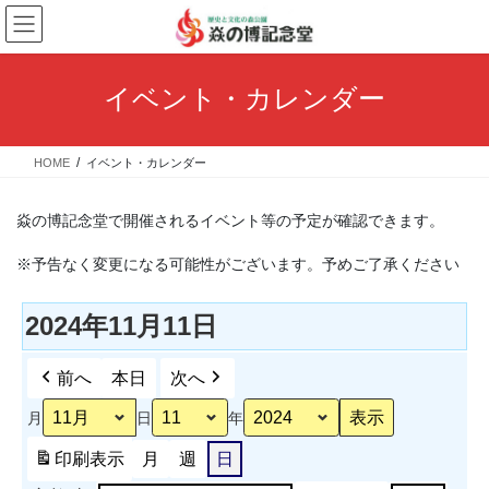
コ
ナ
ン
ビ
テ
ゲ
ン
ー
イベント・カレンダー
ツ
シ
へ
ョ
ス
ン
HOME
イベント・カレンダー
キ
に
ッ
移
プ
動
焱の博記念堂で開催されるイベント等の予定が確認できます。
※予告なく変更になる可能性がございます。予めご了承ください
2024年11月11日
前へ
本日
次へ
月
日
年
印刷
表示
月
週
日