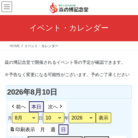
コ
ナ
ン
ビ
テ
ゲ
ン
ー
イベント・カレンダー
ツ
シ
へ
ョ
ス
ン
HOME
イベント・カレンダー
キ
に
ッ
移
プ
動
焱の博記念堂で開催されるイベント等の予定が確認できます。
※予告なく変更になる可能性がございます。予めご了承ください
2026年8月10日
前へ
本日
次へ
月
日
年
印刷
表示
月
週
日