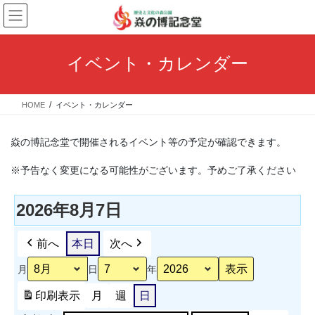
コ
ナ
ン
ビ
テ
ゲ
ン
ー
イベント・カレンダー
ツ
シ
へ
ョ
ス
ン
HOME
イベント・カレンダー
キ
に
ッ
移
プ
動
焱の博記念堂で開催されるイベント等の予定が確認できます。
※予告なく変更になる可能性がございます。予めご了承ください
2026年8月7日
前へ
本日
次へ
月
日
年
印刷
表示
月
週
日