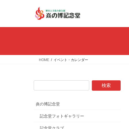
コ
ナ
ン
ビ
テ
ゲ
ン
ー
ツ
シ
へ
ョ
ス
ン
キ
に
ッ
移
HOME
イベント・カレンダー
プ
動
炎の博記念堂
記念堂フォトギャラリー
記念堂クラブ