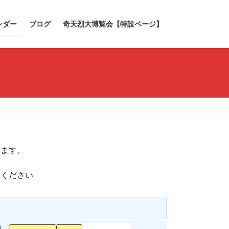
ンダー
ブログ
奇天烈大博覧会【特設ページ】
きます。
承ください