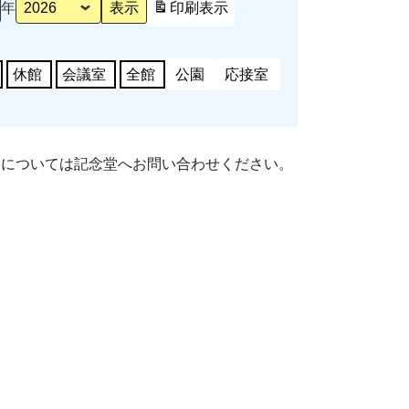
年
印刷
表示
休館
会議室
全館
公園
応接室
細については記念堂へお問い合わせください。