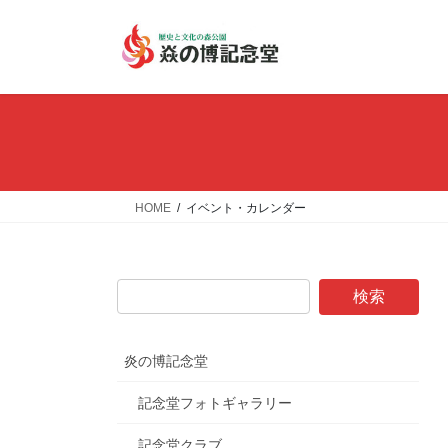
コ
ナ
ン
ビ
テ
ゲ
ン
ー
ツ
シ
へ
ョ
ス
ン
キ
に
ッ
移
HOME
イベント・カレンダー
プ
動
炎の博記念堂
記念堂フォトギャラリー
記念堂クラブ