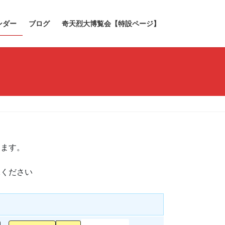
ンダー
ブログ
奇天烈大博覧会【特設ページ】
きます。
承ください