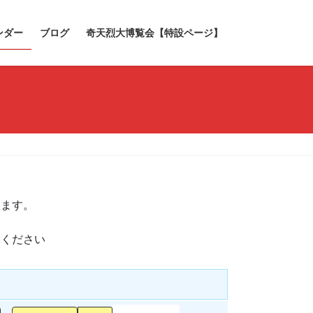
ンダー
ブログ
奇天烈大博覧会【特設ページ】
きます。
承ください