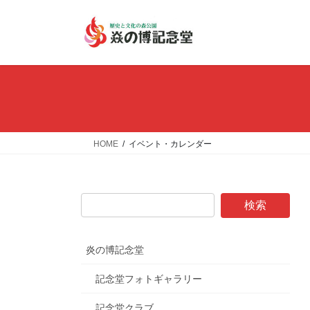
コ
ナ
ン
ビ
テ
ゲ
ン
ー
ツ
シ
へ
ョ
ス
ン
キ
に
ッ
移
HOME
イベント・カレンダー
プ
動
炎の博記念堂
記念堂フォトギャラリー
記念堂クラブ