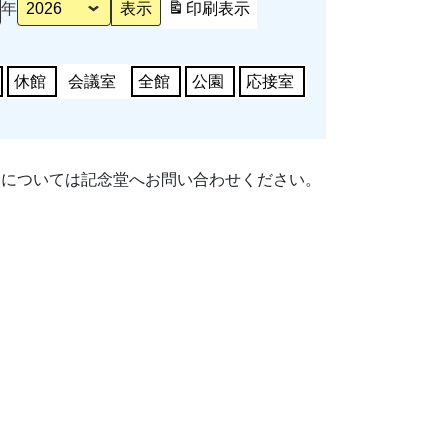
年
印刷
表示
休館
会議室
全館
公園
応接室
細については記念堂へお問い合わせください。