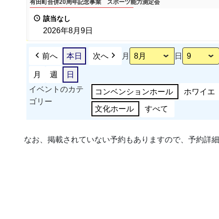
有田町合併20周年記念事業 スポーツ能力測定会
田
該当なし
町
2026年8月9日
合
併
前へ
本日
次へ
月
日
20
周
月
週
日
年
イベントのカテ
コンベンションホール
ホワイエ
記
ゴリー
文化ホール
すべて
念
事
業
なお、掲載されていない予約もありますので、予約詳
ス
ポ
ー
ツ
能
力