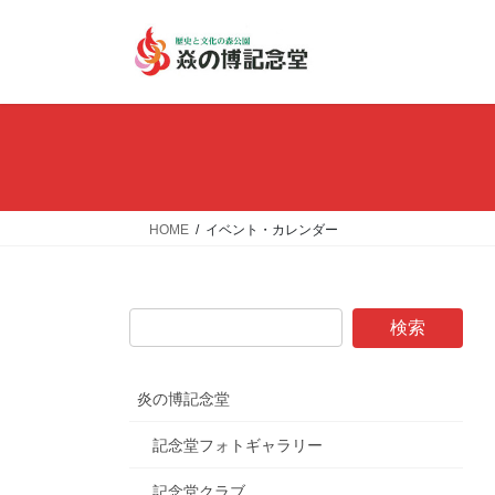
コ
ナ
ン
ビ
テ
ゲ
ン
ー
ツ
シ
へ
ョ
ス
ン
キ
に
ッ
移
HOME
イベント・カレンダー
プ
動
炎の博記念堂
記念堂フォトギャラリー
記念堂クラブ