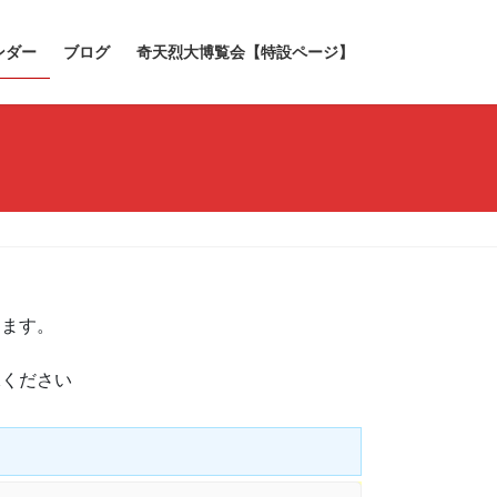
ンダー
ブログ
奇天烈大博覧会【特設ページ】
きます。
承ください