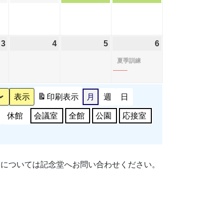
年
年
年
年
日
日
日
日
8
8
8
8
月
月
月
月
3
2026
4
2026
5
2026
6
2026
(1
27
28
29
30
年
年
年
年
件
日
日
日
日
夏季訓練
9
9
9
9
の
月
月
月
月
イ
3
4
5
6
ベ
印刷
表示
月
週
日
日
日
日
日
ン
休館
会議室
全館
公園
応接室
ト)
細については記念堂へお問い合わせください。