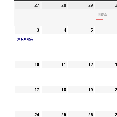
曜
曜
曜
曜
27
2026
28
2026
29
2026
日
日
日
日
年
年
年
研修会
7
7
7
月
月
月
3
2026
(1
4
2026
5
2026
27
28
29
年
件
年
年
日
日
日
買取査定会
8
の
8
8
月
イ
月
月
3
ベ
4
5
日
ン
日
日
10
2026
11
2026
12
2026
ト)
年
年
年
8
8
8
月
月
月
17
2026
18
2026
19
2026
10
11
12
年
年
年
日
日
日
8
8
8
月
月
月
24
2026
25
2026
26
2026
17
18
19