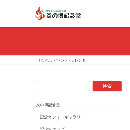
コ
ナ
ン
ビ
テ
ゲ
ン
ー
ツ
シ
へ
ョ
ス
ン
キ
に
ッ
移
HOME
イベント・カレンダー
プ
動
炎の博記念堂
記念堂フォトギャラリー
記念堂クラブ