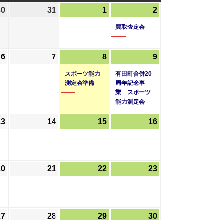
曜
曜
曜
30
2026
(1
31
2026
1
2026
2
2026
(1
日
日
日
年
件
年
年
年
件
買取査定会
7
の
7
8
8
の
月
イ
月
月
月
イ
6
2026
7
2026
8
2026
(1
9
2026
(1
30
ベ
31
1
2
ベ
年
年
年
件
年
件
日
ン
日
日
日
ン
スポーツ能力
有田町合併20
8
8
8
の
8
の
ト)
測定会準備
周年記念事
ト)
業 スポーツ
月
月
月
イ
月
イ
能力測定会
6
7
8
ベ
9
ベ
日
日
日
ン
日
ン
13
2026
14
2026
15
2026
16
2026
ト)
ト)
年
年
年
年
8
8
8
8
月
月
月
月
20
2026
21
2026
22
2026
23
2026
13
14
15
16
年
年
年
年
日
日
日
日
8
8
8
8
月
月
月
月
27
2026
28
2026
29
2026
30
2026
20
21
22
23