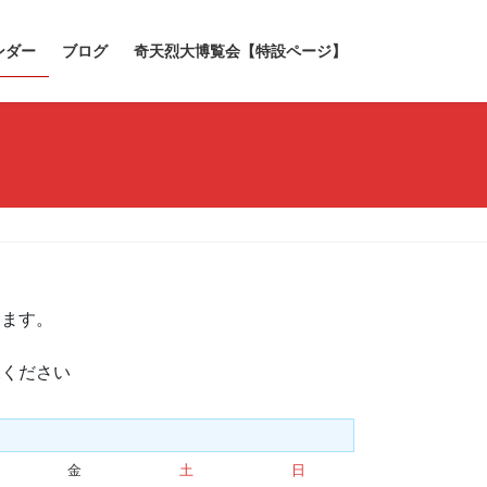
ンダー
ブログ
奇天烈大博覧会【特設ページ】
きます。
承ください
金
金
土
土
日
日