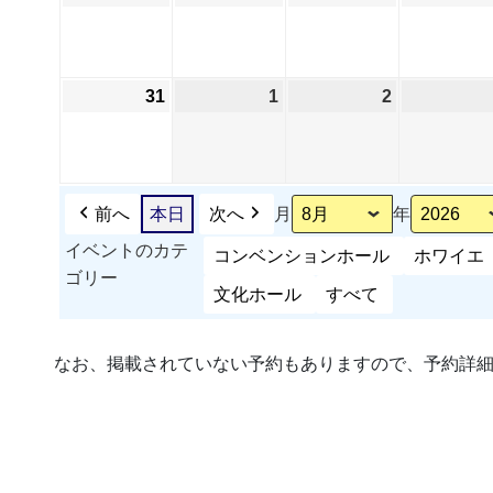
年
年
年
日
日
日
8
8
8
月
月
月
31
2026
1
2026
2
2026
24
25
26
年
年
年
日
日
日
8
9
9
月
月
月
31
1
2
前へ
本日
次へ
月
年
日
日
日
イベントのカテ
コンベンションホール
ホワイエ
ゴリー
文化ホール
すべて
なお、掲載されていない予約もありますので、予約詳