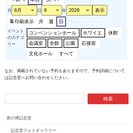
周
月
日
年
年
記
印刷
表示
月
週
日
念
イベント
事
コンベンションホール
ホワイエ
休館
のカテゴ
業
会議室
全館
公園
応接室
リー
ス
ポ
文化ホール
すべて
ー
ツ
なお、掲載されていない予約もありますので、予約詳細について
能
は記念堂へお問い合わせください。
力
測
定
会
炎の博記念堂
記念堂フォトギャラリー