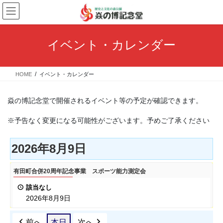
コ
ナ
ン
ビ
テ
ゲ
ン
ー
イベント・カレンダー
ツ
シ
へ
ョ
ス
ン
HOME
イベント・カレンダー
キ
に
ッ
移
プ
動
焱の博記念堂で開催されるイベント等の予定が確認できます。
※予告なく変更になる可能性がございます。予めご了承ください
2026年8月9日
有
有田町合併20周年記念事業 スポーツ能力測定会
田
該当なし
町
2026年8月9日
合
併
前へ
本日
次へ
20