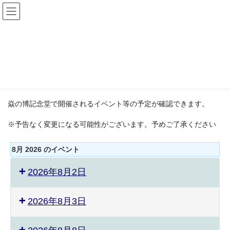
コ
ナ
ン
ビ
テ
ゲ
ン
ー
イベント・カレンダー
ツ
シ
へ
ョ
ス
ン
HOME
イベント・カレンダー
キ
に
ッ
移
プ
動
焱の博記念堂で開催されるイベント等の予定が確認できます。
※予告なく変更になる可能性がございます。予めご了承ください
8月 2026 のイベント
2026年8月2日
2026年8月3日