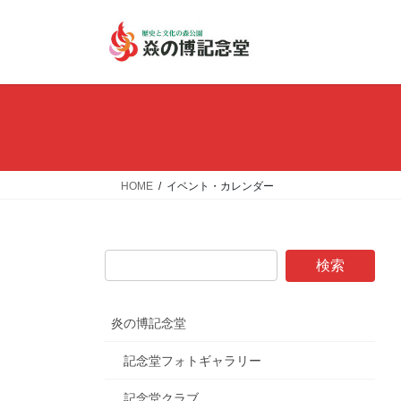
コ
ナ
ン
ビ
テ
ゲ
ン
ー
ツ
シ
へ
ョ
ス
ン
キ
に
ッ
移
HOME
イベント・カレンダー
プ
動
炎の博記念堂
記念堂フォトギャラリー
記念堂クラブ