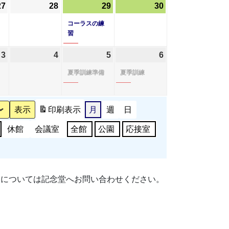
27
2026
28
2026
29
2026
(1
30
2026
20
21
22
23
年
年
年
件
年
日
日
日
日
コーラスの練
8
8
8
の
8
習
月
月
月
イ
月
3
2026
4
2026
5
2026
(1
6
2026
(1
27
28
29
ベ
30
年
年
年
件
年
件
日
日
日
ン
日
夏季訓練準備
夏季訓練
9
9
9
の
9
の
ト)
月
月
月
イ
月
イ
3
4
5
ベ
6
ベ
印刷
表示
月
週
日
日
日
日
ン
日
ン
休館
会議室
全館
公園
応接室
ト)
ト)
細については記念堂へお問い合わせください。