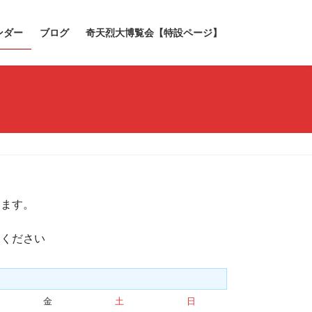
ンダー
ブログ
奇天烈大博覧会【特設ページ】
きます。
承ください
金
金
土
土
日
日