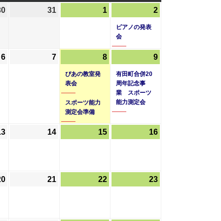
曜
曜
曜
30
2026
31
2026
1
2026
2
2026
(1
日
日
日
年
年
年
年
件
ピアノの発表
7
7
8
8
の
会
月
月
月
月
イ
6
2026
7
2026
8
2026
(2
9
2026
(1
30
31
1
2
ベ
年
年
年
件
年
件
日
日
日
日
ン
ぴあの教室発
有田町合併20
8
8
8
の
8
の
表会
周年記念事
ト)
業 スポーツ
月
月
月
イ
月
イ
能力測定会
スポーツ能力
6
7
8
ベ
9
ベ
測定会準備
日
日
日
ン
日
ン
ト)
ト)
13
2026
14
2026
15
2026
16
2026
年
年
年
年
8
8
8
8
月
月
月
月
20
2026
21
2026
22
2026
23
2026
13
14
15
16
年
年
年
年
日
日
日
日
8
8
8
8
月
月
月
月