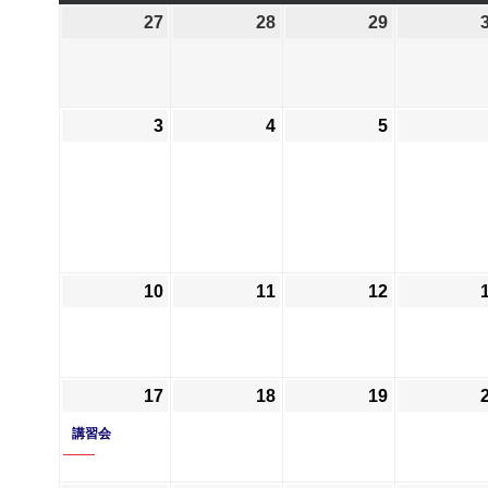
曜
曜
曜
曜
27
2026
28
2026
29
2026
日
日
日
日
年
年
年
7
7
7
月
月
月
3
2026
4
2026
5
2026
27
28
29
年
年
年
日
日
日
8
8
8
月
月
月
3
4
5
日
日
日
10
2026
11
2026
12
2026
年
年
年
8
8
8
月
月
月
17
2026
(1
18
2026
19
2026
10
11
12
年
件
年
年
日
日
日
講習会
8
の
8
8
月
イ
月
月