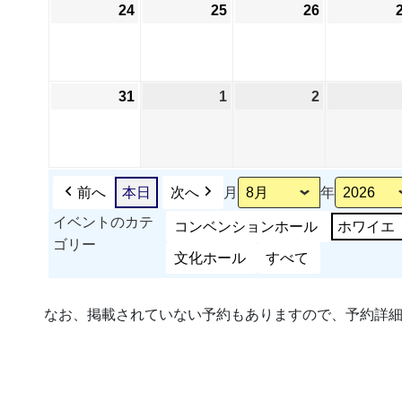
24
2026
25
2026
26
2026
17
ベ
18
19
年
年
年
日
ン
日
日
8
8
8
ト)
月
月
月
31
2026
1
2026
2
2026
24
25
26
年
年
年
日
日
日
8
9
9
月
月
月
31
1
2
前へ
本日
次へ
月
年
日
日
日
イベントのカテ
コンベンションホール
ホワイエ
ゴリー
文化ホール
すべて
なお、掲載されていない予約もありますので、予約詳