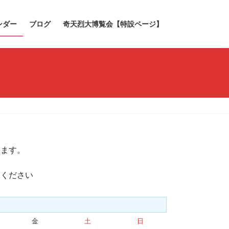
ンダー
ブログ
奇天烈大博覧会【特設ページ】
きます。
承ください
金
金
土
土
日
日