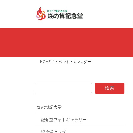
コ
ナ
ン
ビ
テ
ゲ
ン
ー
ツ
シ
へ
ョ
ス
ン
キ
に
ッ
移
HOME
イベント・カレンダー
プ
動
炎の博記念堂
記念堂フォトギャラリー
記念堂クラブ