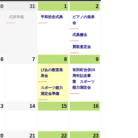
曜
曜
曜
30
2026
(2
31
2026
(1
1
2026
(1
2
2026
(3
日
日
日
年
件
年
件
年
件
年
件
式典準備
平和祈念式典
ピアノの発表
7
の
7
の
8
の
8
の
会
月
イ
月
イ
月
イ
月
イ
式典撤去
30
ベ
31
ベ
1
ベ
2
ベ
日
ン
日
ン
日
ン
日
ン
買取査定会
ト)
ト)
ト)
ト)
6
2026
7
2026
8
2026
(2
9
2026
(1
年
年
年
件
年
件
ぴあの教室発
有田町合併20
8
8
8
の
8
の
表会
周年記念事
業 スポーツ
月
月
月
イ
月
イ
能力測定会
スポーツ能力
6
7
8
ベ
9
ベ
測定会準備
日
日
日
ン
日
ン
ト)
ト)
13
2026
14
2026
15
2026
16
2026
年
年
年
年
8
8
8
8
月
月
月
月
20
2026
21
2026
22
2026
23
2026
(1
13
14
15
16