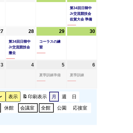
年
年
年
年
件
日
日
日
日
第34回日韓中
8
8
8
8
の
Jr交流競技会
佐賀大会 準備
月
月
月
月
イ
20
21
22
23
ベ
27
2026
(1
28
2026
(1
29
2026
(1
30
2026
日
日
日
日
ン
年
件
年
件
年
件
年
第34回日韓中
コーラスの練
ト)
8
の
8
の
8
の
8
Jr交流競技会
習
撤去
月
イ
月
イ
月
イ
月
27
ベ
28
ベ
29
ベ
30
3
2026
4
2026
5
2026
(1
6
2026
(1
日
ン
日
ン
日
ン
日
年
年
年
件
年
件
夏季訓練準備
夏季訓練
ト)
ト)
ト)
9
9
9
の
9
の
月
月
月
イ
月
イ
3
4
5
ベ
6
ベ
印刷
表示
月
週
日
日
日
日
ン
日
ン
休館
会議室
全館
公園
応接室
ト)
ト)