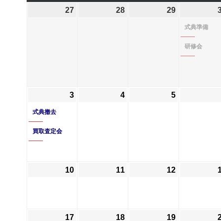
曜
曜
曜
曜
27
2026
28
2026
29
2026
日
日
日
日
年
年
年
式典準備
7
7
7
月
月
月
研修会
27
28
29
日
日
日
3
2026
(2
4
2026
5
2026
年
件
年
年
式典撤去
8
の
8
8
買取査定会
月
イ
月
月
3
ベ
4
5
日
ン
日
日
ト)
10
2026
11
2026
12
2026
年
年
年
8
8
8
月
月
月
17
2026
(1
18
2026
19
2026
10
11
12