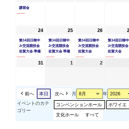
年
件
年
年
日
日
日
講習会
8
の
8
8
月
イ
月
月
17
ベ
18
19
24
2026
(1
25
2026
(1
26
2026
(1
日
ン
日
日
年
件
年
件
年
件
第34回日韓中
第34回日韓中
第34回日韓中
第34回日韓中
ト)
8
の
8
の
8
の
Jr交流競技会
Jr交流競技会
Jr交流競技会
Jr交流競技会
佐賀大会 準備
佐賀大会 準備
佐賀大会
佐賀大会
月
イ
月
イ
月
イ
24
ベ
25
ベ
26
ベ
31
2026
1
2026
2
2026
日
ン
日
ン
日
ン
年
年
年
ト)
ト)
ト)
8
9
9
月
月
月
31
1
2
前へ
本日
次へ
月
年
日
日
日
イベントのカテ
コンベンションホール
ホワイエ
ゴリー
文化ホール
すべて