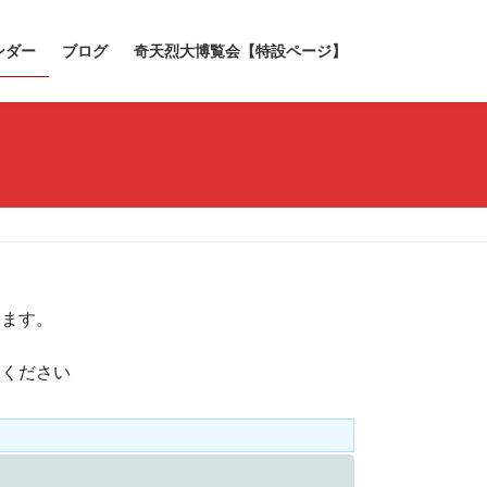
ンダー
ブログ
奇天烈大博覧会【特設ページ】
きます。
承ください