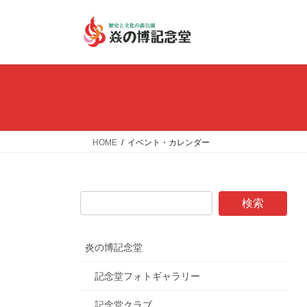
コ
ナ
ン
ビ
テ
ゲ
ン
ー
ツ
シ
へ
ョ
ス
ン
キ
に
ッ
移
HOME
イベント・カレンダー
プ
動
炎の博記念堂
記念堂フォトギャラリー
記念堂クラブ