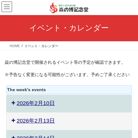
コ
ナ
ン
ビ
テ
ゲ
ン
ー
イベント・カレンダー
ツ
シ
へ
ョ
ス
ン
HOME
イベント・カレンダー
キ
に
ッ
移
プ
動
焱の博記念堂で開催されるイベント等の予定が確認できます。
※予告なく変更になる可能性がございます。予めご了承ください
The week's events
2026年2月10日
2026年2月13日