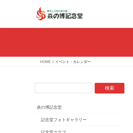
コ
ナ
ン
ビ
テ
ゲ
ン
ー
ツ
シ
へ
ョ
ス
ン
キ
に
ッ
移
HOME
イベント・カレンダー
プ
動
炎の博記念堂
記念堂フォトギャラリー
記念堂クラブ