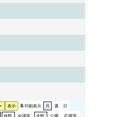
印刷
表示
月
週
日
休館
会議室
全館
公園
応接室