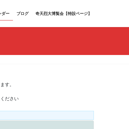
ンダー
ブログ
奇天烈大博覧会【特設ページ】
きます。
承ください