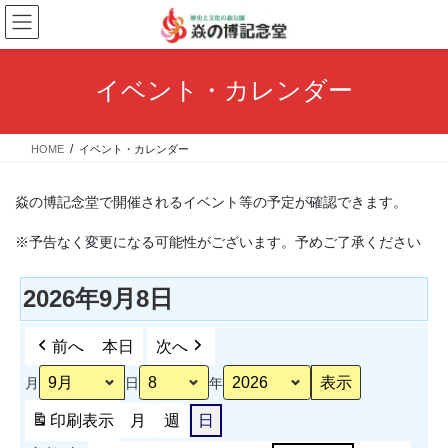
コ
ナ
ン
ビ
テ
ゲ
ン
ー
イベント・カレンダー
ツ
シ
へ
ョ
ス
ン
HOME
イベント・カレンダー
キ
に
ッ
移
プ
動
焱の博記念堂で開催されるイベント等の予定が確認できます。
※予告なく変更になる可能性がございます。予めご了承ください
2026年9月8日
前へ
本日
次へ
月
日
年
印刷
表示
月
週
日