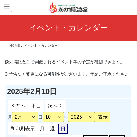
コ
ナ
ン
ビ
テ
ゲ
ン
ー
イベント・カレンダー
ツ
シ
へ
ョ
ス
ン
HOME
イベント・カレンダー
キ
に
ッ
移
プ
動
焱の博記念堂で開催されるイベント等の予定が確認できます。
※予告なく変更になる可能性がございます。予めご了承ください
2025年2月10日
前へ
本日
次へ
月
日
年
印刷
表示
月
週
日