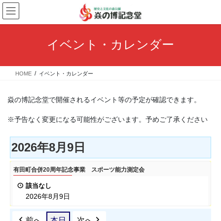
コ
ナ
ン
ビ
テ
ゲ
ン
ー
イベント・カレンダー
ツ
シ
へ
ョ
ス
ン
HOME
イベント・カレンダー
キ
に
ッ
移
プ
動
焱の博記念堂で開催されるイベント等の予定が確認できます。
※予告なく変更になる可能性がございます。予めご了承ください
2026年8月9日
有
有田町合併20周年記念事業 スポーツ能力測定会
田
該当なし
町
2026年8月9日
合
併
前へ
本日
次へ
20