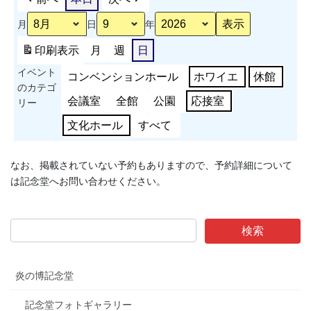
周
月
日
年
年
記
印刷
表示
月
週
日
念
イベント
事
コンベンションホール
ホワイエ
休館
のカテゴ
業
会議室
全館
公園
応接室
リー
ス
ポ
文化ホール
すべて
ー
ツ
なお、掲載されていない予約もありますので、予約詳細について
能
は記念堂へお問い合わせください。
力
測
定
会
炎の博記念堂
記念堂フォトギャラリー