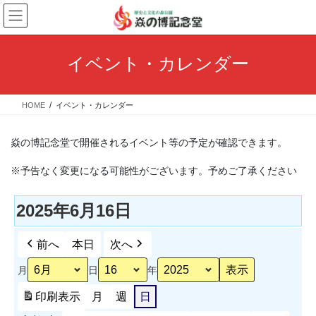
コ
ナ
ン
ビ
テ
ゲ
ン
ー
イベント・カレンダー
ツ
シ
へ
ョ
ス
ン
HOME
イベント・カレンダー
キ
に
ッ
移
プ
動
焱の博記念堂で開催されるイベント等の予定が確認できます。
※予告なく変更になる可能性がございます。予めご了承ください
2025年6月16日
前へ
本日
次へ
月
日
年
印刷
表示
月
週
日