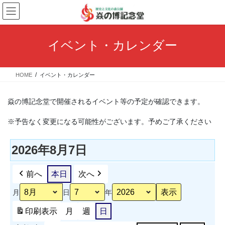
コ
ナ
ン
ビ
テ
ゲ
ン
ー
イベント・カレンダー
ツ
シ
へ
ョ
ス
ン
HOME
イベント・カレンダー
キ
に
ッ
移
プ
動
焱の博記念堂で開催されるイベント等の予定が確認できます。
※予告なく変更になる可能性がございます。予めご了承ください
2026年8月7日
前へ
本日
次へ
月
日
年
印刷
表示
月
週
日